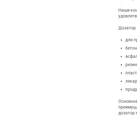
Наши кон
удовлет
Дозатор
для п
бетон
асфал
резин
пласт
лекар
проду
Основной
преимуще
дозатор 