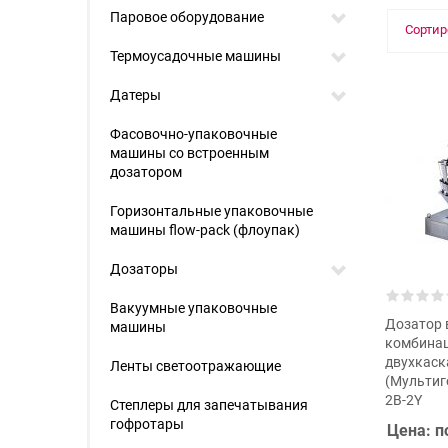
Паровое оборудование
Сортир
Термоусадочные машины
Датеры
Фасовочно-упаковочные
машины со встроенным
дозатором
Горизонтальные упаковочные
машины flow-pack (флоупак)
Дозаторы
Вакуумные упаковочные
Дозатор 
машины
комбина
двухкас
Ленты светоотражающие
(Мультиг
2В-2Y
Степлеры для запечатывания
гофротары
Цена: п