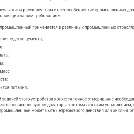
сультанты расскажут вам о всех особенностях промышленных доз
воряющий вашим требованиям.
 промышленный применяется в различных промышленных отраслях
роизводства цемента;
а;
ьта;
ы;
масс;
ств;
ктов питания.
 задачей этого устройства является точное отмеривание необход
ственно используются дозаторы с автоматическим управлением, в
промышленный может быть непрерывного действия или цикличног