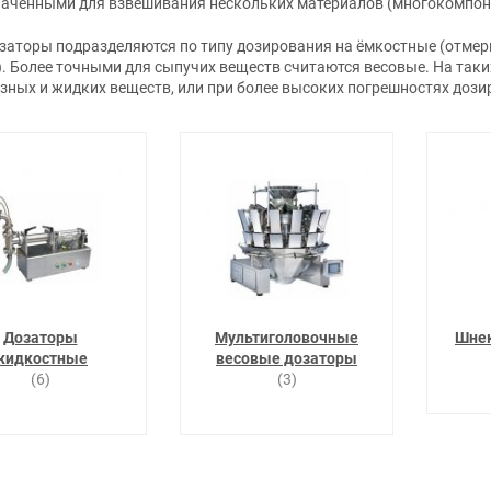
аченными для взвешивания нескольких материалов (многокомпоне
заторы подразделяются по типу дозирования на ёмкостные (отмер
). Более точными для сыпучих веществ считаются весовые. На так
зных и жидких веществ, или при более высоких погрешностях доз
Дозаторы
Мультиголовочные
Шне
жидкостные
весовые дозаторы
(6)
(3)