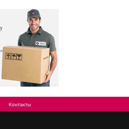
у
ьных
Контакты