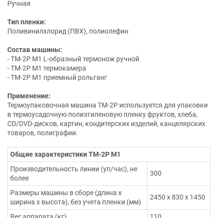
Ручная
Тип пленки:
Поливинилхлорид (ПВХ), полиолефин
Состав машины:
- ТМ-2Р М1 L-образный термонож ручной
- ТМ-2Р М1 термокамера
- ТМ-2Р М1 приемный рольганг
Применение:
Термоупаковочная машина ТМ-2Р используется для упаковки
в термоусадочную полиэтиленовую пленку фруктов, хлеба,
CD/DVD-дисков, картин, кондитерских изделий, канцелярских
товаров, полиграфии.
Общие характеристики ТМ-2Р М1
Производительность линии (уп/час), не
300
более
Размеры машины в сборе (длина х
2450 х 830 х 1450
ширина х высота), без учета пленки (мм)
Вес аппарата (кг)
110