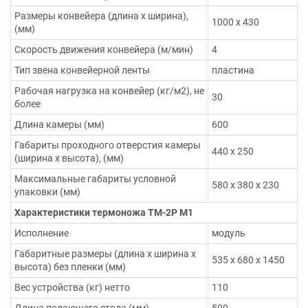
Размеры конвейера (длина х ширина),
1000 х 430
(мм)
Скорость движения конвейера (м/мин)
4
Тип звена конвейерной ленты
пластина
Рабочая нагрузка на конвейер (кг/м2), не
30
более
Длина камеры (мм)
600
Габариты проходного отверстия камеры
440 х 250
(ширина х высота), (мм)
Максимальные габариты условной
580 х 380 х 230
упаковки (мм)
Характеристики термоножа ТМ-2Р М1
Исполнение
модуль
Габаритные размеры (длина х ширина х
535 х 680 х 1450
высота) без пленки (мм)
Вес устройства (кг) нетто
110
Длина подающего стола (мм)
500