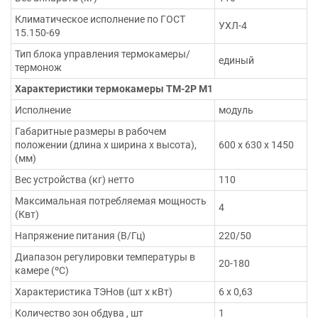
Климатическое исполнение по ГОСТ
УХЛ-4
15.150-69
Тип блока управления термокамеры/
единый
термонож
Характеристики термокамеры ТМ-2Р М1
Исполнение
модуль
Габаритные размеры в рабочем
положении (длина х ширина х высота),
600 х 630 х 1450
(мм)
Вес устройства (кг) нетто
110
Максимальная потребляемая мощность
4
(Квт)
Напряжение питания (В/Гц)
220/50
Диапазон регулировки температуры в
20-180
камере (ºС)
Характеристика ТЭНов (шт х кВт)
6 х 0,63
Количество зон обдува , шт
1