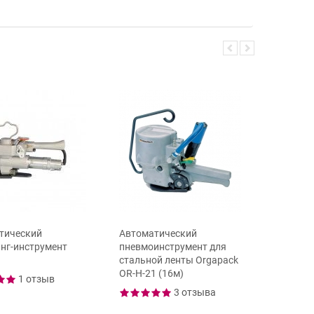
тический
Автоматический
Перенос
нг-инструмент
пневмоинструмент для
устройст
стальной ленты Orgapack
для обв
OR-H-21 (16м)
пластик
1 отзыв
3 отзыва