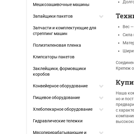
Долго
Мешкозашивочные машины
Техн
Запайщики пакетов
Вес —
Запчасти и комплектующие для
стреппинг машин
Сила 
Матер
Полиэтиленовая пленка
Ширин
Клипсаторы пакетов
Соединен
Крепеж о
Заклейщики, формовщики
коробов
Купи
Конвейерное оборудование
Наша ком
Пищевое оборудование
но и пос
предвари
Хлебопекарное оборудование
с характ
компания
Гидравлические тележки
высокока
Мясоперерабатывающее и