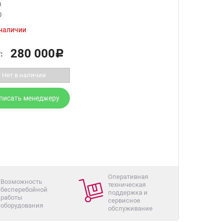
0
0
 наличии
280 000
:
Р
Нет в наличии
писать менеджеру
Оперативная
Возможность
техническая
бесперебойной
поддержка и
работы
сервисное
оборудования
обслуживание