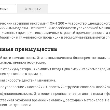
сание
Отзывы 2
ческий стреппинг инструмент OR-T 200 — устройство швейцарског
мичным моделям. Отличительные особенности упаковочной машин
численных предприятиях различных отраслей промышленности, а 
баритной и тяжеловесной продукции в этом случае применяется сп
вные преимущества
й вес и компактность. Эти важные качества благоприятно сказыв
оизводственной территории.
а от аккумулятора. В комплект входят два сменных экземпляра, ч
ение длительного времени.
ая скорость действия механизма.
ое управление и настройки. Освоить инструмент способен любой че
функциональность. Эта модель предназначается для натяжки и фик
твенная экономия времени на обвязку, расходных материалов. Не
цию в отдельности.