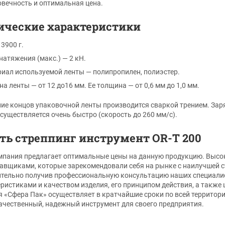
вечность и оптимальная цена.
ические характеристики
 3900 г.
натяжения (макс.) — 2 кН.
иал используемой ленты — полипропилен, полиэстер.
а ленты — от 12 до16 мм. Ее толщина — от 0,6 мм до 1,0 мм.
ие концов упаковочной ленты производится сваркой трением. Заря
существляется очень быстро (скорость до 260 мм/с).
ть стреппинг инструмент OR-T 200
пания предлагает оптимальные цены на данную продукцию. Высоко
тавщиками, которые зарекомендовали себя на рынке с наилучшей с
тельно получив профессиональную консультацию наших специалис
еристиками и качеством изделия, его принципом действия, а такж
 «Сфера Пак» осуществляет в кратчайшие сроки по всей территори
чественный, надежный инструмент для своего предприятия.