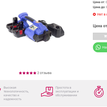
Цена от
: 
Цена до
: 
Нет в
Цена от
На
2 отзыва
Высокая
Простота в
технологичность,
эксплуатации и
качество и
обслуживании
надежность