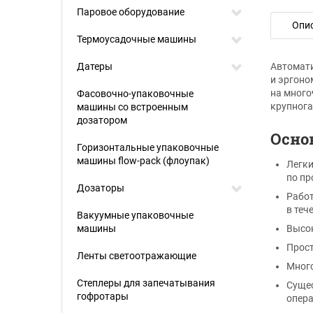
Паровое оборудование
Опи
Термоусадочные машины
Датеры
Автомати
и эргоно
на много
Фасовочно-упаковочные
крупнога
машины со встроенным
дозатором
Осно
Горизонтальные упаковочные
машины flow-pack (флоупак)
Легки
по пр
Дозаторы
Работ
в теч
Вакуумные упаковочные
машины
Высок
Прост
Ленты светоотражающие
Много
Степлеры для запечатывания
Сущес
гофротары
опера