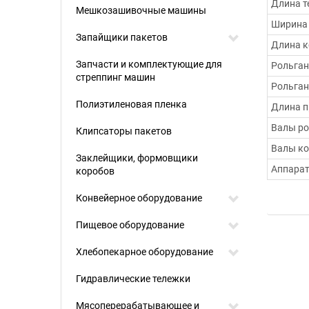
Длина т
Мешкозашивочные машины
Ширина
Запайщики пакетов
Длина к
Запчасти и комплектующие для
Рольган
стреппинг машин
Рольган
Полиэтиленовая пленка
Длина п
Валы ро
Клипсаторы пакетов
Валы ко
Заклейщики, формовщики
Аппарат
коробов
Конвейерное оборудование
Пищевое оборудование
Хлебопекарное оборудование
Гидравлические тележки
Мясоперерабатывающее и