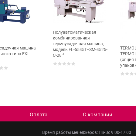
Полуавтоматическая
комбинированная
термоусадочная машина,
садочная машина
TERMOL
модель FL-5545T+SM-4525-
ьного типа EKL-
TERMOL
C-28 ”
(опция
упаков
Оплата
О компании
Время работы менеджеров: Пн-Вс 9:00-17:00