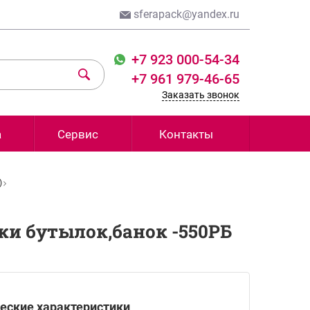
sferapack@yandex.ru
+7 923 000-54-34
+7 961 979-46-65
Заказать звонок
а
Сервис
Контакты
)
и бутылок,банок -550РБ
еские характеристики