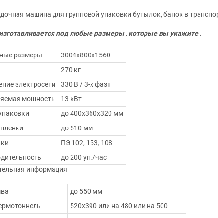
дочная машина для групповой упаковки бутылок, банок в транспо
изготавливается под любые размеры , которые вы укажите .
тные размеры
3004х800х1560
270 кг
ние электросети
330 В / 3-х фазн
ляемая мощность
13 кВт
упаковки
до 400х360х320 мм
 пленки
до 510 мм
нки
ПЭ 102, 153, 108
дительность
до 200 уп./час
тельная информация
шва
до 550 мм
термотоннель
520х390 или на 480 или на 500