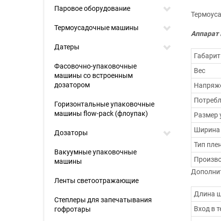
Паровое оборудование
Термоуса
Термоусадочные машины
Аппарат 
Датеры
Габари
Фасовочно-упаковочные
Вес
машины со встроенным
дозатором
Напряже
Потреб
Горизонтальные упаковочные
машины flow-pack (флоупак)
Размер 
Ширина
Дозаторы
Тип пле
Вакуумные упаковочные
Произво
машины
Дополни
Ленты светоотражающие
Длина 
Степлеры для запечатывания
Вход в 
гофротары