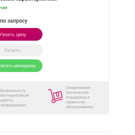
ичии
по запросу
Узнать цену
Купить
писать менеджеру
Оперативная
Возможность
техническая
бесперебойной
поддержка и
работы
сервисное
оборудования
обслуживание