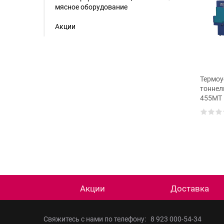
мясное оборудование
Акции
Упаковочная машина
вочная машина
Термоу
ТМ-1П М2 (полуавтомат)
Н (пневмонож)
тоннел
455MT
Акции
Доставка
Свяжитесь с нами по телефону:
8 923 000-54-34