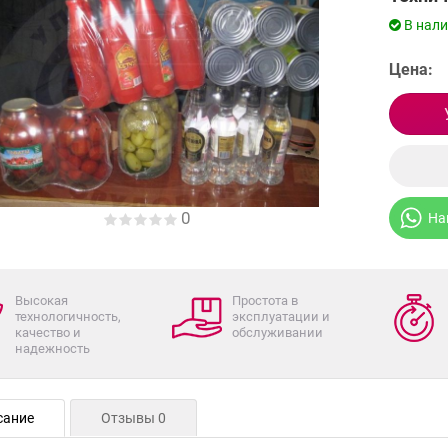
В нал
Цена:
0
На
Высокая
Простота в
технологичность,
эксплуатации и
качество и
обслуживании
надежность
сание
Отзывы 0