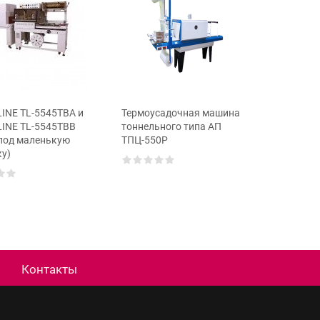
Упаково
INE TL-5545TBA и
Термоусадочная машина
ТМ-1Р М
INE TL-5545TBB
тоннельного типа АП
 под маленькую
ТПЦ-550Р
ку)
Контакты