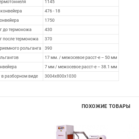
ермотоннеля
1145
 конвейера
476 - 18
онвейера
1750
г до термоножа
430
г после термоножа
370
риемного рольганга
390
льгангов
17 мм. / межосевое расст-е – 50 мм
нвейера
7 мм / межосевое расст-е – 38.1 мм
 в разборном виде
3004х800х1030
ПОХОЖИЕ ТОВАРЫ